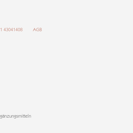
71 43041408
AGB
rgänzungsmitteln