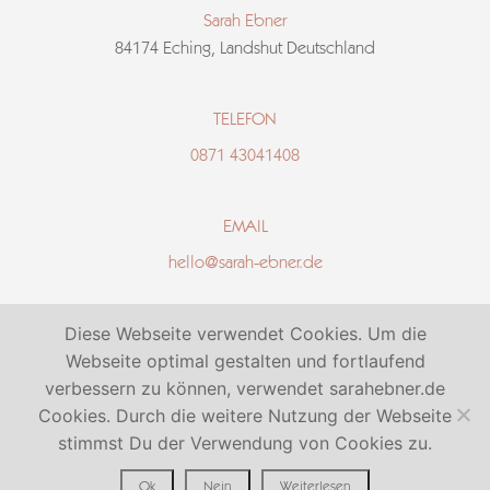
Sarah Ebner
84174 Eching, Landshut Deutschland
TELEFON
0871 43041408
EMAIL
hello@sarah-ebner.de
Diese Webseite verwendet Cookies. Um die
IMPRESSUM
Webseite optimal gestalten und fortlaufend
DATENSCHUTZ
verbessern zu können, verwendet sarahebner.de
Cookies. Durch die weitere Nutzung der Webseite
AGB
stimmst Du der Verwendung von Cookies zu.
Ok
Nein
Weiterlesen