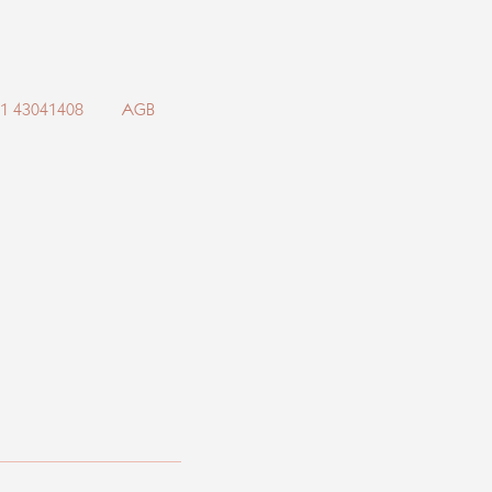
71 43041408
AGB