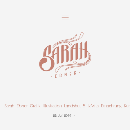
,
Sarah_Ebner_Grafik_Illustration_Landshut_5_LaVita_Ernaehrung_K
22. Juli 2019